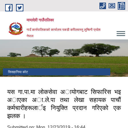
Skip to main content
मायादेवी गाउँपालिका
गाउँ कार्यपालिकाकाे कार्यालय पकडी कपिलवस्तु लुम्बिनी प्रदेश
नेपाल
सिसहानिया कोट
यस गा.पा.मा लाेकसेवा अायाेगबाट सिफारिस भइ
अाएका अा.ले.पा तथा लेखा सहायक पाचाैं
कर्मचारीहरूलार्इ नियुक्ति प्रदान गरिएकाे एक
झलक ।
Submitted on:
Mon, 12/23/2019 - 16:44