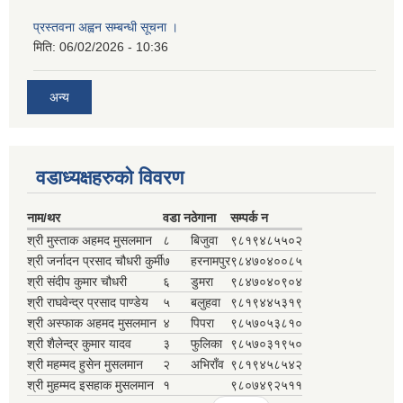
प्रस्तवना अह्वन सम्बन्धी सूचना ।
मिति:
06/02/2026 - 10:36
अन्य
वडाध्यक्षहरुकाे विवरण
नाम/थर
वडा न
ठेगाना
सम्पर्क न‌
श्री मुस्ताक अहमद मुसलमान
८
बिजुवा
९८१९४८५५०२
श्री जर्नादन प्रसाद चौधरी कुर्मी
७
हरनामपुर
९८४७०४००८५
श्री संदीप कुमार चौधरी
६
डुमरा
९८४७०४०९०४
श्री राघवेन्द्र प्रसाद पाण्डेय
५
बलुहवा
९८१९४४५३१९
श्री अस्फाक अहमद मुसलमान
४
पिपरा
९८५७०५३८१०
श्री शैलेन्द्र कुमार यादव
३
फुलिका
९८५७०३१९५०
श्री महम्मद हुसेन मुसलमान
२
अभिराँव
९८१९४५८५४२
श्री मुहम्मद इसहाक मुसलमान
१
९८०७४९२५११