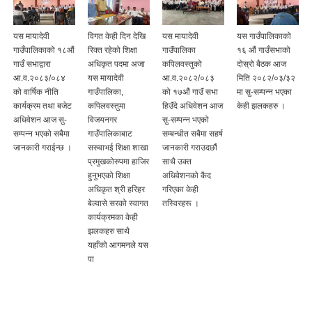
यस मायादेवी
विगत केही दिन देखि
यस मायादेवी
यस गाउँपालिकाको
गाउँपालिकाको १८औं
रिक्त रहेको शिक्षा
गाउॅंपालिका
१६ औं गाउँसभाको
गाउँ सभाद्वारा
अधिकृत पदमा अजा
कपिलवस्तुको
दोस्रो बैठक आज
आ.व.२०८३/०८४
यस मायादेवी
आ.व.२०८२/०८३
मिति २०८२/०३/३२
को वार्षिक नीति
गाउँपालिका,
को १७औं गाउॅं सभा
मा सु-सम्पन्न भएका
कार्यक्रम तथा बजेट
कपिलवस्तुमा
हिउॅंदे अधिवेशन आज
केही झलकहरु ।
अधिवेशन आज सु-
विजयनगर
सु-सम्पन्न भएको
सम्पन्न भएको सबैमा
गाउँपालिकाबाट
सम्बन्धीत सबैमा सहर्ष
जानकारी गराईन्छ ।
सरुवाभई शिक्षा शाखा
जानकारी गराउदछौं
प्रमुखकोरुपमा हाजिर
साथै उक्त
हुनुभएको शिक्षा
अधिवेशनको कैद
अधिकृत श्री हरिहर
गरिएका केही
बेल्वासे सरको स्वागत
तस्विरहरू ।
कार्यक्रमका केही
झलकहरु साथै
यहाँको आगमनले यस
पा