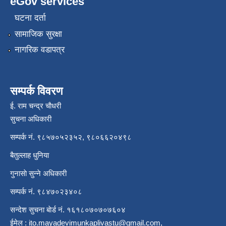
eGov services
घटना दर्ता
सामाजिक सुरक्षा
नागरिक वडापत्र
सम्पर्क विवरण
ई. राम चन्द्र चाैधरी
सुचना अधिकारी
सम्पर्क नं. ९८५७०५२३५२, ९८०६६२०४९८
बैतुल्लाह धुनिया
गुनासाे सुन्ने अधिकारी
सम्पर्क नं. ९८४७०२३४०८
सन्देश सुचना बाेर्ड नं. १६१८०७०७०७६०४
ईमेल :
ito.mayadevimunkaplivastu@gmail.com
,