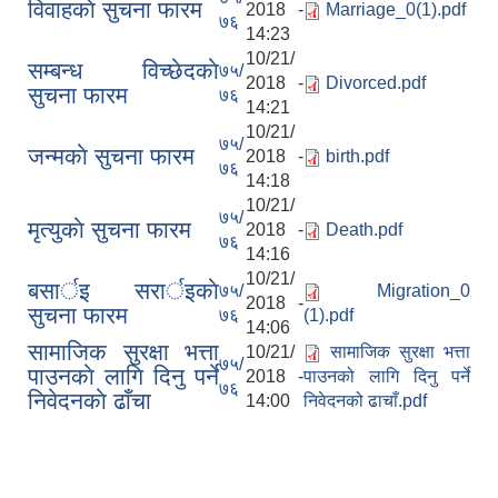
विवाहकाे सुचना फारम
2018 -
Marriage_0(1).pdf
७६
14:23
10/21/
सम्बन्ध विच्छेदकाे
७५/
2018 -
Divorced.pdf
सुचना फारम
७६
14:21
10/21/
७५/
जन्मकाे सुचना फारम
2018 -
birth.pdf
७६
14:18
10/21/
७५/
मृत्युकाे सुचना फारम
2018 -
Death.pdf
७६
14:16
10/21/
बसार्इ सरार्इकाे
७५/
Migration_0
2018 -
सुचना फारम
७६
(1).pdf
14:06
सामाजिक सुरक्षा भत्ता
10/21/
सामाजिक सुरक्षा भत्ता
७५/
पाउनकाे लागि दिनु पर्ने
2018 -
पाउनको लागि दिनु पर्ने
७६
निवेदनकाे ढाँचा
14:00
निवेदनको ढाचाँ.pdf