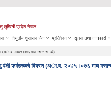
 लुम्बिनी प्रदेश नेपाल
जना
विधुतीय शुसासन सेवा
प्रतिवेदन
सूचना तथा जानकारी
विवरण (अा.व. २०७५।०७६ माघ मसान्त सम्मकाे)
ु पंक्षी फर्महरूकाे विवरण (अा.व. २०७५।०७६ माघ मसान्त