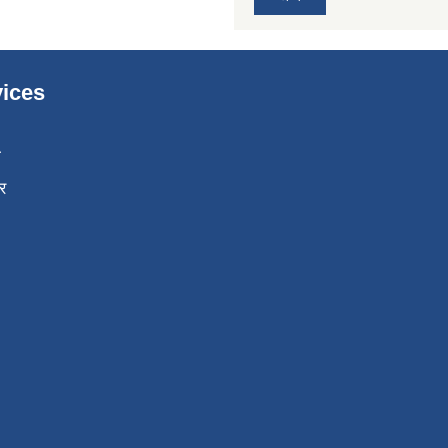
ices
ा
र