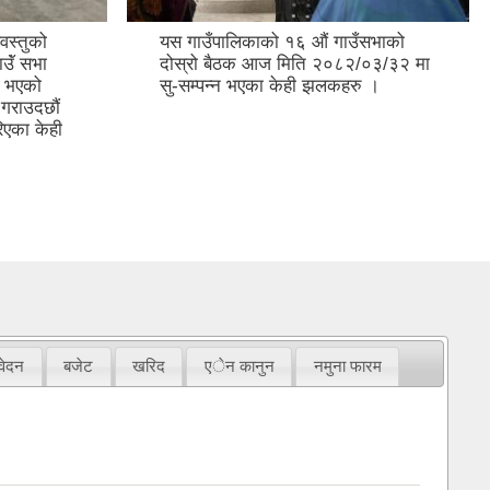
वस्तुको
यस गाउँपालिकाको १६ औं गाउँसभाको
ॅं सभा
दोस्रो बैठक आज मिति २०८२/०३/३२ मा
न भएको
सु-सम्पन्न भएका केही झलकहरु ।
 गराउदछौं
िएका केही
िवेदन
बजेट
खरिद
एेन कानुन
नमुना फारम