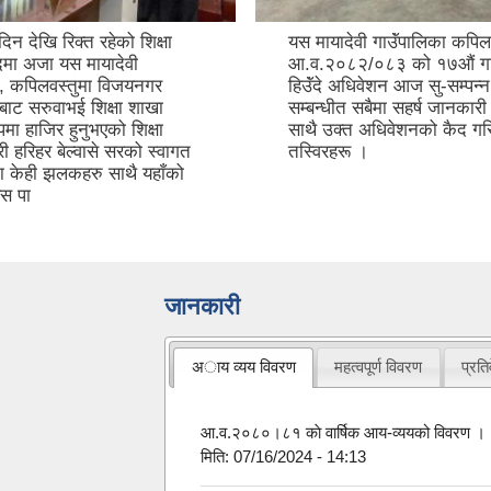
िन देखि रिक्त रहेको शिक्षा
यस मायादेवी गाउॅंपालिका कपिल
मा अजा यस मायादेवी
आ.व.२०८२/०८३ को १७औं गाउ
ा, कपिलवस्तुमा विजयनगर
हिउॅंदे अधिवेशन आज सु-सम्पन्
बाट सरुवाभई शिक्षा शाखा
सम्बन्धीत सबैमा सहर्ष जानकारी
पमा हाजिर हुनुभएको शिक्षा
साथै उक्त अधिवेशनको कैद गर
ी हरिहर बेल्वासे सरको स्वागत
तस्विरहरू ।
ा केही झलकहरु साथै यहाँको
स पा
जानकारी
अाय व्यय विवरण
महत्वपूर्ण विवरण
प्रत
आ.व.२०८०।८१ काे वार्षिक आय-व्ययको विवरण ।
मिति:
07/16/2024 - 14:13