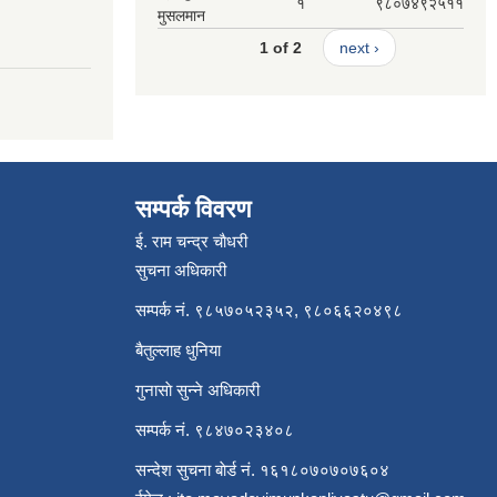
१
९८०७४९२५११
मुसलमान
1 of 2
next ›
सम्पर्क विवरण
ई. राम चन्द्र चाैधरी
सुचना अधिकारी
सम्पर्क नं. ९८५७०५२३५२, ९८०६६२०४९८
बैतुल्लाह धुनिया
गुनासाे सुन्ने अधिकारी
सम्पर्क नं. ९८४७०२३४०८
सन्देश सुचना बाेर्ड नं. १६१८०७०७०७६०४