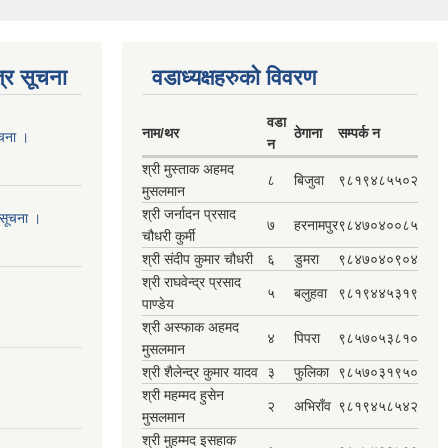
्र सूचना
वडाध्यक्षहरुकाे विवरण
वडा
नाम/थर
ठेगाना
सम्पर्क न‌
ूचना ।
न
श्री मुस्ताक अहमद
८
बिजुवा
९८१९४८५५०२
मुसलमान
श्री जर्नादन प्रसाद
 सूचना ।
७
हरनामपुर
९८४७०४००८५
चौधरी कुर्मी
श्री संदीप कुमार चौधरी
६
डुमरा
९८४७०४०९०४
श्री राघवेन्द्र प्रसाद
५
बलुहवा
९८१९४४५३१९
पाण्डेय
श्री अस्फाक अहमद
४
पिपरा
९८५७०५३८१०
मुसलमान
श्री शैलेन्द्र कुमार यादव
३
फुलिका
९८५७०३१९५०
श्री महम्मद हुसेन
२
अभिराँव
९८१९४५८५४२
मुसलमान
श्री मुहम्मद इसहाक