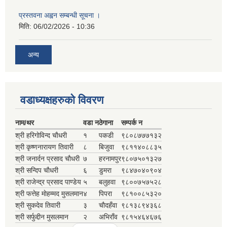
प्रस्तवना अह्वन सम्बन्धी सूचना ।
मिति:
06/02/2026 - 10:36
अन्य
वडाध्यक्षहरुकाे विवरण
नाम/थर
वडा न
ठेगाना
सम्पर्क न‌
श्री हरिगाेविन्द चाैधरी
१
पकडी
९८०८७७७१३२
श्री कृष्णनारायण तिवारी
८
बिजुवा
९८११४०८८३५
श्री जनार्दन प्रसाद चाैधरी
७
हरनामपुर
९८०७५०१३२७
श्री सन्दिप चाैधरी
६
डुमरा
९८४७०४०९०४
श्री राजेन्द्र प्रसाद पाण्डेय
५
बलुहवा
९८००७५७५२८
श्री फत्तेह माेहम्मद मुसलमान
४
पिपरा
९८१००८५३२०
श्री सुकदेव तिवारी
३
चाैदहँवा
९८१३८९४३६८
श्री सर्फुद्दीन मुसलमान
२
अभिराँव
९८१५४६४६७६