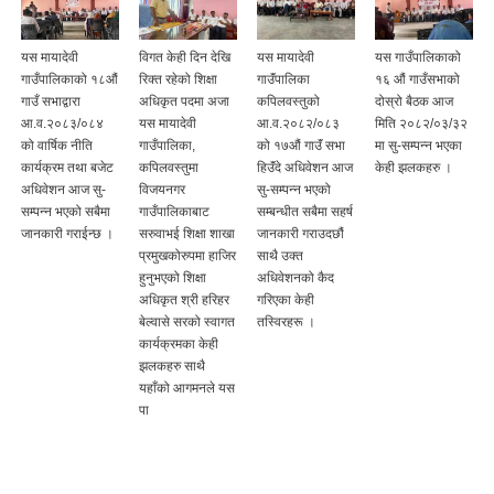
यस मायादेवी
विगत केही दिन देखि
यस मायादेवी
यस गाउँपालिकाको
गाउँपालिकाको १८औं
रिक्त रहेको शिक्षा
गाउॅंपालिका
१६ औं गाउँसभाको
गाउँ सभाद्वारा
अधिकृत पदमा अजा
कपिलवस्तुको
दोस्रो बैठक आज
आ.व.२०८३/०८४
यस मायादेवी
आ.व.२०८२/०८३
मिति २०८२/०३/३२
को वार्षिक नीति
गाउँपालिका,
को १७औं गाउॅं सभा
मा सु-सम्पन्न भएका
कार्यक्रम तथा बजेट
कपिलवस्तुमा
हिउॅंदे अधिवेशन आज
केही झलकहरु ।
अधिवेशन आज सु-
विजयनगर
सु-सम्पन्न भएको
सम्पन्न भएको सबैमा
गाउँपालिकाबाट
सम्बन्धीत सबैमा सहर्ष
जानकारी गराईन्छ ।
सरुवाभई शिक्षा शाखा
जानकारी गराउदछौं
प्रमुखकोरुपमा हाजिर
साथै उक्त
हुनुभएको शिक्षा
अधिवेशनको कैद
अधिकृत श्री हरिहर
गरिएका केही
बेल्वासे सरको स्वागत
तस्विरहरू ।
कार्यक्रमका केही
झलकहरु साथै
यहाँको आगमनले यस
पा