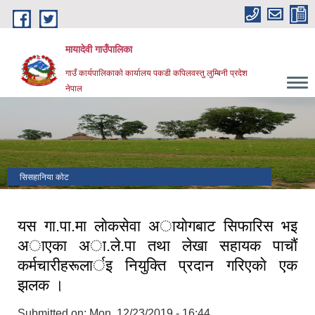
Skip to main content
मायादेवी गाउँपालिका
गाउँ कार्यपालिकाकाे कार्यालय पकडी कपिलवस्तु लुम्बिनी प्रदेश
नेपाल
सिसहानिया कोट
यस गा.पा.मा लाेकसेवा अायाेगबाट सिफारिस भइ
अाएका अा.ले.पा तथा लेखा सहायक पाचाैं
कर्मचारीहरूलार्इ नियुक्ति प्रदान गरिएकाे एक
झलक ।
Submitted on:
Mon, 12/23/2019 - 16:44