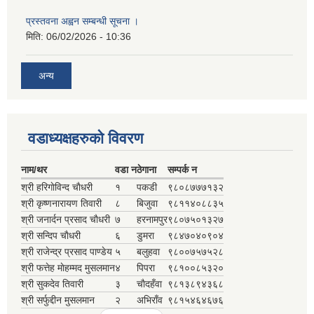
प्रस्तवना अह्वन सम्बन्धी सूचना ।
मिति:
06/02/2026 - 10:36
अन्य
वडाध्यक्षहरुकाे विवरण
नाम/थर
वडा न
ठेगाना
सम्पर्क न‌
श्री हरिगाेविन्द चाैधरी
१
पकडी
९८०८७७७१३२
श्री कृष्णनारायण तिवारी
८
बिजुवा
९८११४०८८३५
श्री जनार्दन प्रसाद चाैधरी
७
हरनामपुर
९८०७५०१३२७
श्री सन्दिप चाैधरी
६
डुमरा
९८४७०४०९०४
श्री राजेन्द्र प्रसाद पाण्डेय
५
बलुहवा
९८००७५७५२८
श्री फत्तेह माेहम्मद मुसलमान
४
पिपरा
९८१००८५३२०
श्री सुकदेव तिवारी
३
चाैदहँवा
९८१३८९४३६८
श्री सर्फुद्दीन मुसलमान
२
अभिराँव
९८१५४६४६७६