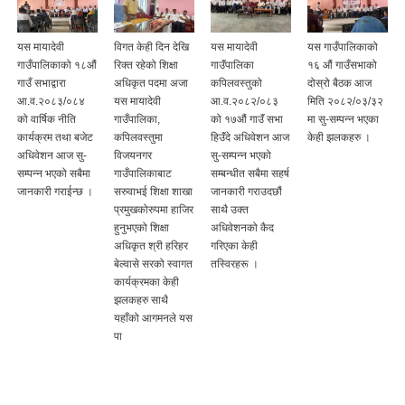
यस मायादेवी
विगत केही दिन देखि
यस मायादेवी
यस गाउँपालिकाको
गाउँपालिकाको १८औं
रिक्त रहेको शिक्षा
गाउॅंपालिका
१६ औं गाउँसभाको
गाउँ सभाद्वारा
अधिकृत पदमा अजा
कपिलवस्तुको
दोस्रो बैठक आज
आ.व.२०८३/०८४
यस मायादेवी
आ.व.२०८२/०८३
मिति २०८२/०३/३२
को वार्षिक नीति
गाउँपालिका,
को १७औं गाउॅं सभा
मा सु-सम्पन्न भएका
कार्यक्रम तथा बजेट
कपिलवस्तुमा
हिउॅंदे अधिवेशन आज
केही झलकहरु ।
अधिवेशन आज सु-
विजयनगर
सु-सम्पन्न भएको
सम्पन्न भएको सबैमा
गाउँपालिकाबाट
सम्बन्धीत सबैमा सहर्ष
जानकारी गराईन्छ ।
सरुवाभई शिक्षा शाखा
जानकारी गराउदछौं
प्रमुखकोरुपमा हाजिर
साथै उक्त
हुनुभएको शिक्षा
अधिवेशनको कैद
अधिकृत श्री हरिहर
गरिएका केही
बेल्वासे सरको स्वागत
तस्विरहरू ।
कार्यक्रमका केही
झलकहरु साथै
यहाँको आगमनले यस
पा