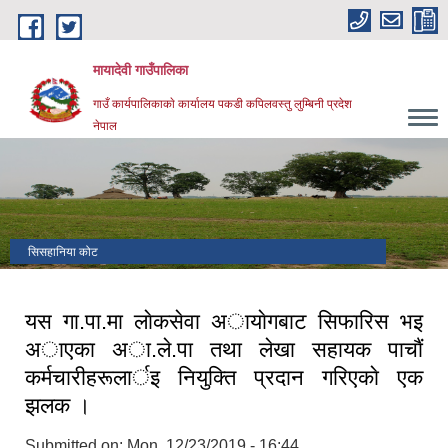
Skip to main content
मायादेवी गाउँपालिका
गाउँ कार्यपालिकाकाे कार्यालय पकडी कपिलवस्तु लुम्बिनी प्रदेश
नेपाल
सिसहानिया कोट
यस गा.पा.मा लाेकसेवा अायाेगबाट सिफारिस भइ
अाएका अा.ले.पा तथा लेखा सहायक पाचाैं
कर्मचारीहरूलार्इ नियुक्ति प्रदान गरिएकाे एक
झलक ।
Submitted on:
Mon, 12/23/2019 - 16:44