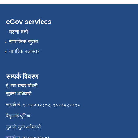
eGov services
घटना दर्ता
सामाजिक सुरक्षा
नागरिक वडापत्र
सम्पर्क विवरण
ई. राम चन्द्र चाैधरी
सुचना अधिकारी
सम्पर्क नं. ९८५७०५२३५२, ९८०६६२०४९८
बैतुल्लाह धुनिया
गुनासाे सुन्ने अधिकारी
सम्पर्क नं. ९८४७०२३४०८