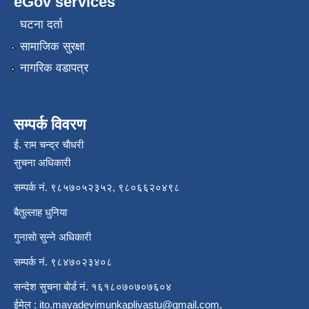
eGov services
घटना दर्ता
सामाजिक सुरक्षा
नागरिक वडापत्र
सम्पर्क विवरण
ई. राम चन्द्र चाैधरी
सुचना अधिकारी
सम्पर्क नं. ९८५७०५२३५२, ९८०६६२०४९८
बैतुल्लाह धुनिया
गुनासाे सुन्ने अधिकारी
सम्पर्क नं. ९८४७०२३४०८
सन्देश सुचना बाेर्ड नं. १६१८०७०७०७६०४
ईमेल :
ito.mayadevimunkaplivastu@gmail.com
,